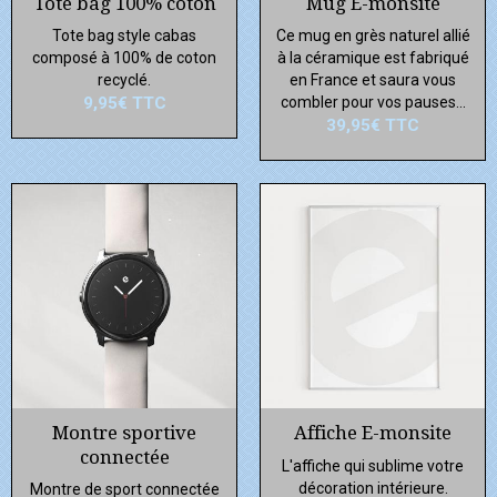
Tote bag 100% coton
Mug E-monsite
Tote bag style cabas
Ce mug en grès naturel allié
composé à 100% de coton
à la céramique est fabriqué
recyclé.
en France et saura vous
9,95€
TTC
combler pour vos pauses...
39,95€
TTC
Montre sportive
Affiche E-monsite
connectée
L'affiche qui sublime votre
décoration intérieure.
Montre de sport connectée