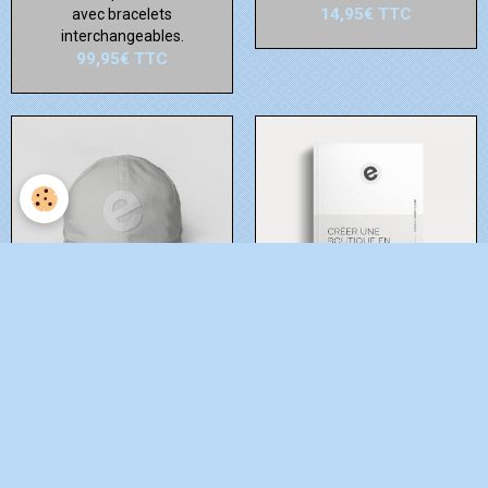
14,95€
TTC
avec bracelets
interchangeables.
99,95€
TTC
Casquette E-monsite
Livre sur le E-
brodée
commerce
Casquette e-monsite est
Le livre pour tout savoir
sergé de coton avec une
avant de créer une boutique
broderie du logo e-monsite
en ligne.
14,95€
TTC
17,96€
TTC
19,95€