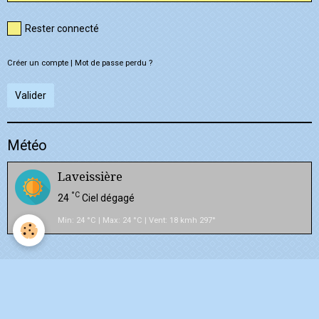
Rester connecté
Créer un compte
|
Mot de passe perdu ?
Valider
Météo
Laveissière
°C
24
Ciel dégagé
Min: 24 °C | Max: 24 °C | Vent: 18 kmh 297°
NOUVEAU ! Vidéos du Cantal
Vidéos