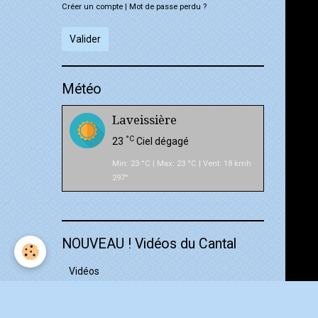
Créer un compte
|
Mot de passe perdu ?
Valider
Météo
Laveissière
°C
23
Ciel dégagé
Min: 23 °C | Max: 23 °C | Vent: 18 kmh
297°
NOUVEAU ! Vidéos du Cantal
Vidéos