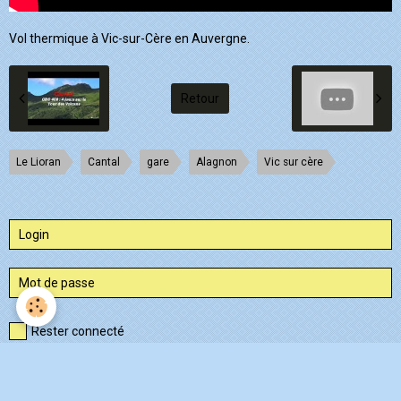
Vol thermique à Vic-sur-Cère en Auvergne.
Retour
Le Lioran
Cantal
gare
Alagnon
Vic sur cère
Rester connecté
Créer un compte
|
Mot de passe perdu ?