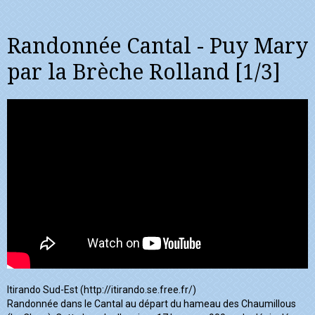
Randonnée Cantal - Puy Mary
par la Brèche Rolland [1/3]
Itirando Sud-Est (http://itirando.se.free.fr/)
Randonnée dans le Cantal au départ du hameau des Chaumillous