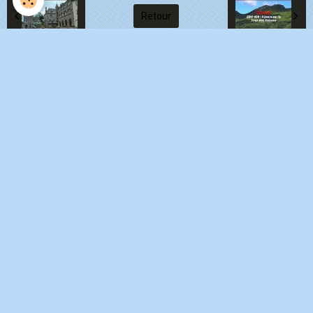
Retour
Cantal
Le Lioran
tour de ses volcans ! Puy Mary
Alagnon
film
gare
Plomb du Cantal Le Lioran
Puy Violent
Cantal Macif Central
évasion
Paysage
YouTube
Auvergne
Salers
Vic sur cère
Rester connecté
Créer un compte
|
Mot de passe perdu ?