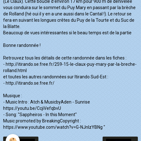
(Le Claux). Cette boucle d'environ 17 km pour 900 m de dénivelée
vous conduira sur le sommet du Puy Mary en passant par la brèche
de Rolland (hé oui il y en a une aussi dans le Cantal !). Le retour se
fera en suivant les longues crêtes du Puy de la Tourte et du Suc de
la Blatte.
Beaucoup de vues intéressantes si le beau temps est de la partie
Bonne randonnée !
Retrouvez tous les détails de cette randonnée dans les fiches :
- http://itirando.se.free.fr/259-15-le-claux-puy-mary-par-la-breche-
rolland.html
et toutes les autres randonnées sur Itirando Sud-Est :
- http://itirando.se.free.fr/
Musique :
- Music Intro : Atch & MusicbyAden - Sunrise
https://youtu.be/CcjiVefqbvU
- Song: "Sappheiros - In this Moment"
Music promoted by BreakingCopyright :
https://www.youtube.com/watch?v=G-NJnlzYBNg "